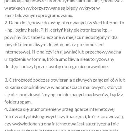
posiadają najnowsze i kompatybilne aktualizacje, ponieważ
w atakach wykorzystywane są błędy wykryte w
zainstalowanym oprogramowaniu.
2. Dane dostępowe do usług oferowanych w sieci Internet to
– np. loginy, hasła, PIN, certyfikaty elektroniczne itp., –
powinny być zabezpieczone w miejscu niedostępnym dla
innych i niemożliwym do włamania z poziomu sieci
internetowej. Nie należy ich ujawniać lub przechowywać na
urządzeniu w formie, która umożliwia nieautoryzowany
dostęp i odczyt przez osoby do tego nieuprawnione.
3. Ostrożność podczas otwierania dziwnych załączników lub
klikania odnośników w wiadomościach mailowych, których
się nie spodziewaliśmy np. od nieznanych nadawców, bądź z
folderu spam.
4. Zaleca się uruchomienie w przeglądarce internetowej
filtrów antyphishingowych czyli narzędzi, które sprawdzają,
czy wyświetlona strona internetowa jest autentyczna i nie
służy wyłudzaniu informacji, np. poprzez podszywanie się