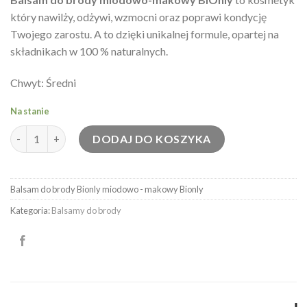
który nawilży, odżywi, wzmocni oraz poprawi kondycję
Twojego zarostu. A to dzięki unikalnej formule, opartej na
składnikach w 100 % naturalnych.
Chwyt: Średni
Na stanie
ilość Balsam do brody Bionly miodowo - makowy
DODAJ DO KOSZYKA
Balsam do brody Bionly miodowo - makowy
Bionly
Kategoria:
Balsamy do brody