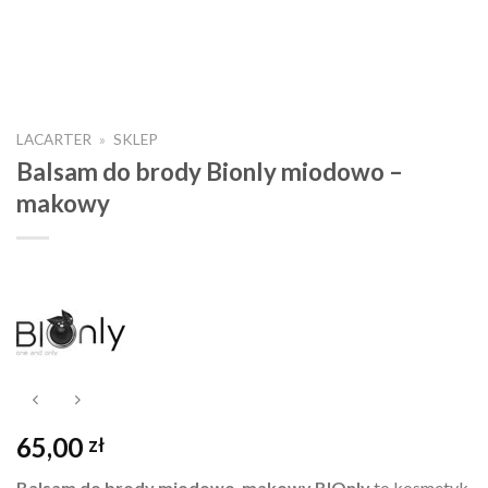
LACARTER
»
SKLEP
Balsam do brody Bionly miodowo –
makowy
65,00
zł
Balsam do brody miodowo-makowy BIOnly
to kosmetyk