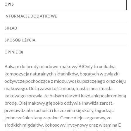
OPIS
INFORMACJE DODATKOWE
SKŁAD
SPOSÓB UŻYCIA
OPINIE (0)
Balsam do brody miodowo-makowy BIOnly to unikalna
kompozycja naturalnych składników, bogatych w związki
odżywcze pochodzące z miodu, wosku pszczelego oraz oleju
makowego. Duża zawartość miodu, masła shea i masła
kakowego sprawia, że balsam ujarzmi każdą nieposkromioną
brodę. Olej makowy głęboko odżywia i nawilża zarost,
przeciwdziała suchości i łuszczeniu się skóry, łagodząc
jednocześnie stany zapalne. Cenne oleje: arganowy, ze
słodkich migdałów, kokosowy i rycynowy oraz witamina E