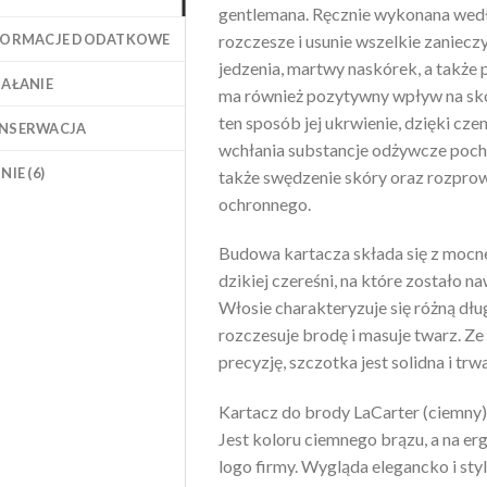
gentlemana. Ręcznie wykonana wed
FORMACJE DODATKOWE
rozczesze i usunie wszelkie zanieczys
jedzenia, martwy naskórek, a także
IAŁANIE
ma również pozytywny wpływ na sk
ten sposób jej ukrwienie, dzięki czem
NSERWACJA
wchłania substancje odżywcze poch
NIE (6)
także swędzenie skóry oraz rozprow
ochronnego.
Budowa kartacza składa się z moc
dzikiej czereśni, na które zostało n
Włosie charakteryzuje się różną dłu
rozczesuje brodę i masuje twarz. Z
precyzję, szczotka jest solidna i trwa
Kartacz do brody LaCarter (ciemny)
Jest koloru ciemnego brązu, a na e
logo firmy. Wygląda elegancko i sty