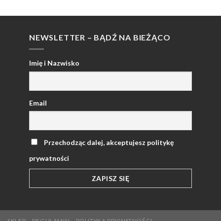
NEWSLETTER – BĄDŹ NA BIEŻĄCO
Imię i Nazwisko
Email
Przechodząc dalej, akceptujesz politykę
prywatności
A
SKLEP
REGULAMIN
POLITYKA PRYWATNOŚCI