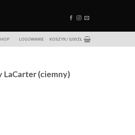
SHOP
LOGOWANIE
KOSZYK /
0,00
ZŁ
y LaCarter (ciemny)