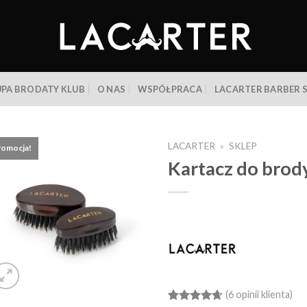
PA BRODATY KLUB
O NAS
WSPÓŁPRACA
LACARTER BARBER 
LACARTER
»
SKLEP
romocja!
Kartacz do brod
(
6
opinii klienta)