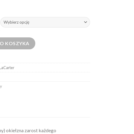
er (ciemny)
DO KOSZYKA
LaCarter
dy
ny) okiełzna zarost każdego