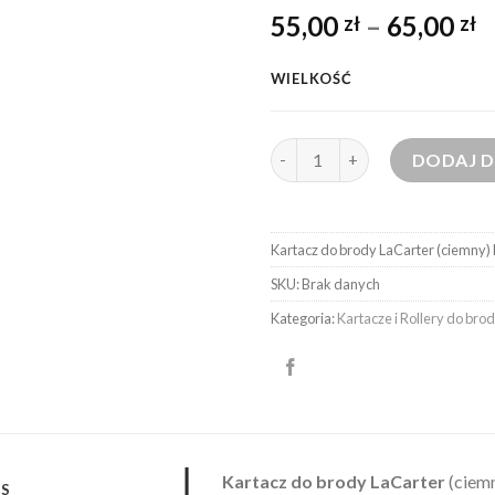
Oceniony
6
55,00
–
65,00
zł
zł
4.67
na 5
na
podstawie
ocen
WIELKOŚĆ
klientów
ilość Kartacz do brody LaCart
DODAJ 
Kartacz do brody LaCarter (ciemny)
SKU:
Brak danych
Kategoria:
Kartacze i Rollery do bro
Kartacz do brody LaCarter
(ciem
IS