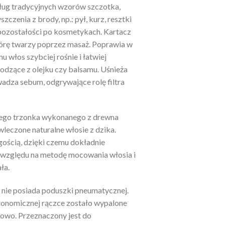
ług tradycyjnych wzorów szczotka,
zczenia z brody, np.: pył, kurz, resztki
 pozostałości po kosmetykach. Kartacz
órę twarzy poprzez masaż. Poprawia w
u włos szybciej rośnie i łatwiej
odzące z olejku czy balsamu. Uśnieża
adza sebum, odgrywające rolę filtra
nego trzonka wykonanego z drewna
awleczone naturalne włosie z dzika.
gością, dzięki czemu dokładnie
e względu na metodę mocowania włosia i
ła.
 nie posiada poduszki pneumatycznej.
rgonomicznej rączce zostało wypalone
lowo. Przeznaczony jest do