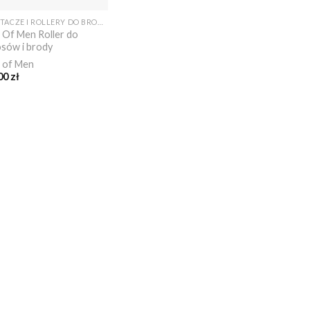
KARTACZE I ROLLERY DO BRODY
e Of Men Roller do
sów i brody
e of Men
,00
zł